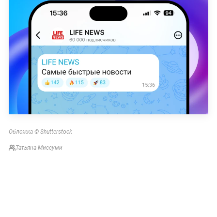
Обложка © Shutterstock
Татьяна Миссуми