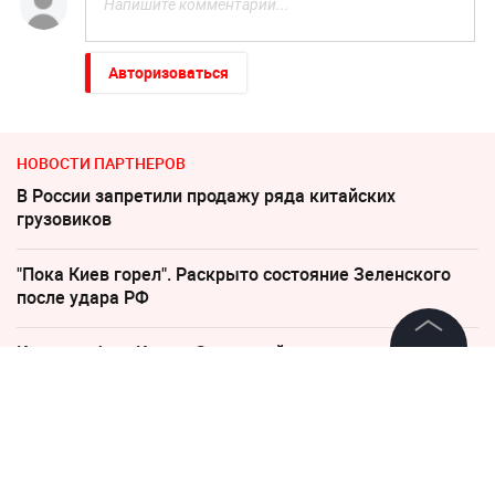
Авторизоваться
НОВОСТИ ПАРТНЕРОВ
В России запретили продажу ряда китайских
грузовиков
"Пока Киев горел". Раскрыто состояние Зеленского
после удара РФ
Катастрофа в Киеве: Зеленский уже покинул Украину
©
2026
News Media Holding.
Все права защищены
Пенсионерам с выплатами ниже 35 000 напомнили о
праве на доплаты
Информация
Киев обречён: особые войска зашли в Чернигов