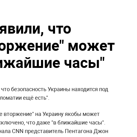
явили, что
торжение" может
лижайшие часы"
 что безопасность Украины находится под
пломатии ещё есть".
ое вторжение" на Украину якобы может
сключено, что даже "в ближайшие часы".
анала CNN представитель Пентагона Джон