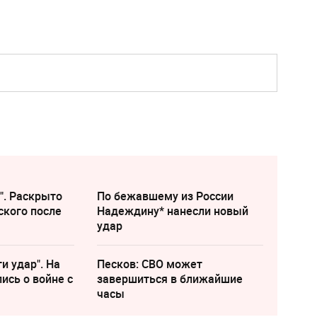
". Раскрыто
По бежавшему из России
ского после
Надеждину* нанесли новый
удар
и удар". На
Песков: СВО может
ись о войне с
завершиться в ближайшие
часы