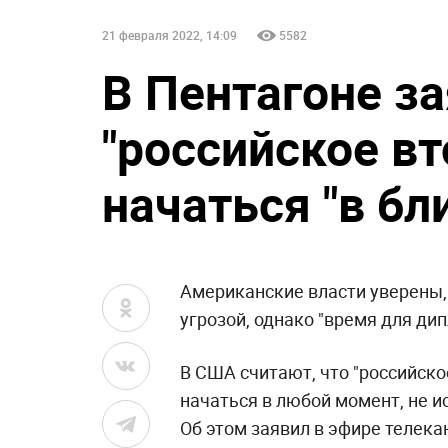
21 февраля 2022, 14:09
5582
В Пентагоне за
"российское в
начаться "в б
Американские власти уверены,
угрозой, однако "время для ди
В США считают, что "российск
начаться в любой момент, не и
Об этом заявил в эфире телек