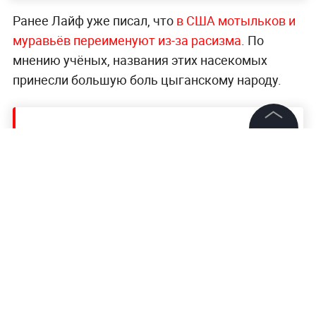
Ранее Лайф уже писал, что
в США мотыльков и
муравьёв переименуют из-за расизма
. По
мнению учёных, названия этих насекомых
принесли большую боль цыганскому народу.
Читайте ещё:
©
2026
News Media Holding.
Все права защищены
Стоматологи предупредили о подорожании
их услуг на 15%
Шольц признал правильность решения не
Информация
принимать Грузию и Украину в НАТО
Контакты
Захарова заявила о шантаже и запугивании
Редакция
стран со стороны США
Правовая информация
Политика обработки персональных данных