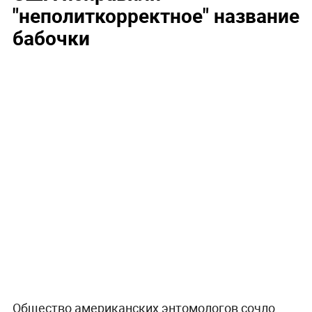
"неполиткорректное" название
бабочки
Общество американских энтомологов сочло