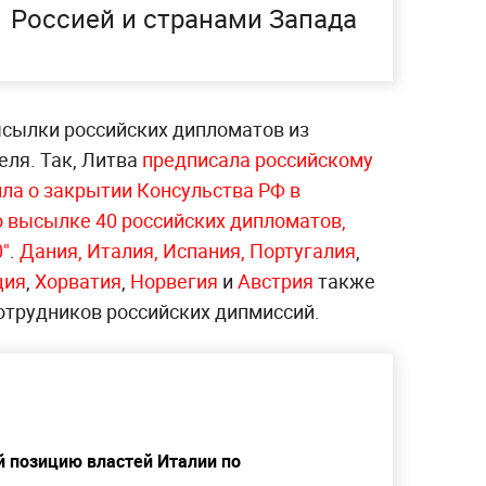
Россией и странами Запада
сылки российских дипломатов из
еля. Так, Литва
предписала российскому
ила о закрытии Консульства РФ в
о высылке 40 российских дипломатов,
0"
.
Дания,
Италия,
Испания,
Португалия
,
ция
,
Хорватия
,
Норвегия
и
Австрия
также
отрудников российских дипмиссий.
й позицию властей Италии по