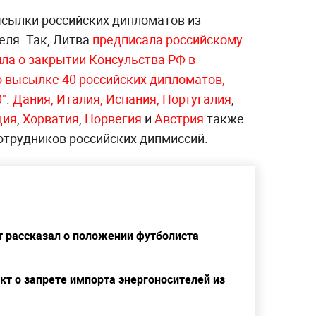
сылки российских дипломатов из
еля. Так, Литва
предписала российскому
ила о закрытии Консульства РФ в
о высылке 40 российских дипломатов,
0"
.
Дания,
Италия,
Испания,
Португалия
,
ция
,
Хорватия
,
Норвегия
и
Австрия
также
отрудников российских дипмиссий.
т рассказал о положении футболиста
т о запрете импорта энергоносителей из