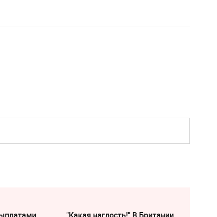
выплатами
"Какая наглость!" В Британии