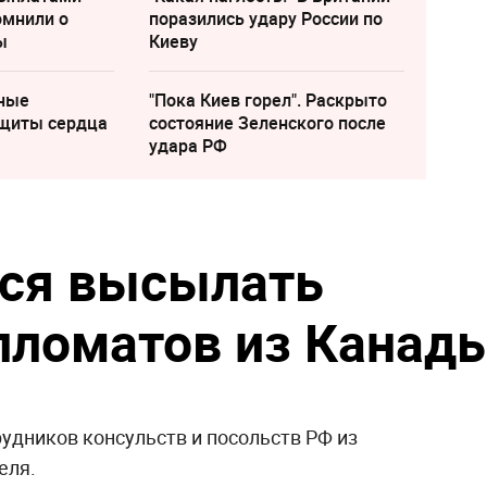
омнили о
поразились удару России по
ы
Киеву
ные
"Пока Киев горел". Раскрыто
ащиты сердца
состояние Зеленского после
удара РФ
лся высылать
пломатов из Канад
удников консульств и посольств РФ из
еля.