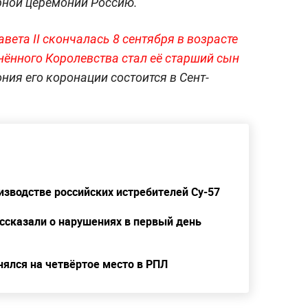
урной церемонии Россию.
авета II скончалась 8 сентября в возрасте
нного Королевства стал её старший сын
ния его коронации состоится в Сент-
зводстве российских истребителей Су-57
сказали о нарушениях в первый день
нялся на четвёртое место в РПЛ