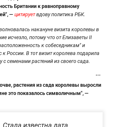
ность Британии к равноправному
ей", —
цитирует
вдову политика РБК.
 волновалась накануне визита королевы в
ие исчезло, потому что от Елизаветы II
расположенность к собеседникам" и
 к России. В тот визит королева подарила
у с семенами растений из своего сада.
очве, растения из сада королевы выросли
 мне это показалось символичным", —
Стала известна дата