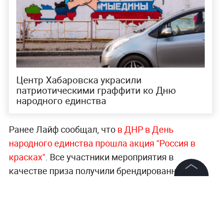
Центр Хабаровска украсили
патриотическими граффити ко Дню
народного единства
Ранее Лайф сообщал, что
в ДНР в День
народного единства прошла акция "Россия в
красках"
. Все участники мероприятия в
качестве приза получили брендированные
шевроны общественного движения "Донецкая
©
2026
News Media Holding.
Все права защищены
Республика", а юным патриотам достались
детские развивающие подарки.