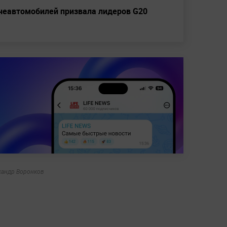
онеавтомобилей призвала лидеров G20
сандр Воронков