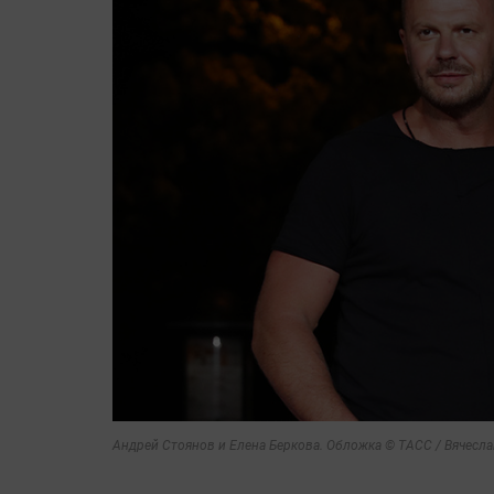
Андрей Стоянов и Елена Беркова. Обложка © ТАСС / Вячесл