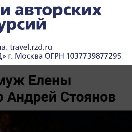
 от Европы
По бежавшему из России
 против
Надеждину* нанесли новый
удар
л с
Киев обречён: особые войска
явлением
зашли в Чернигов
муж Елены
р Андрей Стоянов