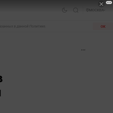
МОСКВА
ОК
казанных в данной Политике.
в
н