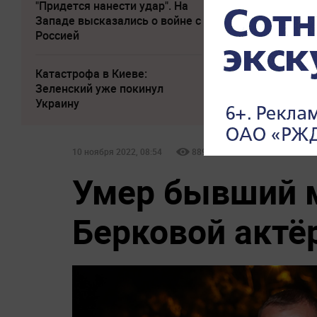
"Придется нанести удар". На
Украина требует
Западе высказались о войне с
вступить в войну
Россией
России
Катастрофа в Киеве:
Слуцкий выступи
Зеленский уже покинул
прощальным за
Украину
10 ноября 2022, 08:54
88980
Умер бывший 
Берковой актё