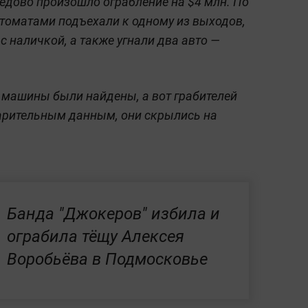
едово произошло ограбление на $4 млн. По
втоматами подъехали к одному из выходов,
с наличкой, а также угнали два авто —
е машины были найдены, а вот грабителей
арительным данным, они скрылись на
Банда "Джокеров" избила и
ограбила тёщу Алексея
Воробьёва в Подмосковье