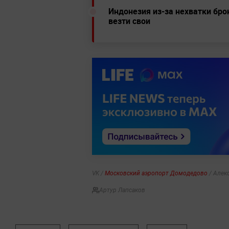
Индонезия из-за нехватки бр
везти свои
VK /
Московский аэропорт Домодедово
/ Алек
Артур Лапсаков