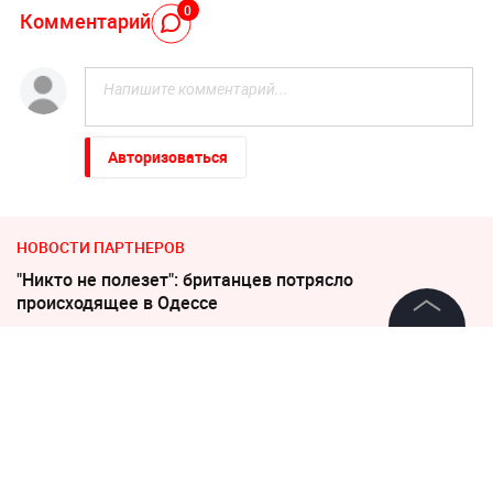
0
Комментарий
Авторизоваться
НОВОСТИ ПАРТНЕРОВ
"Никто не полезет": британцев потрясло
происходящее в Одессе
"Все решит одно сражение". Зеленский открыл
©
2026
News Media Holding.
Все права защищены
страшную правду
Дело убитых в Таиланде россиян прекратило череду
убийств
Информация