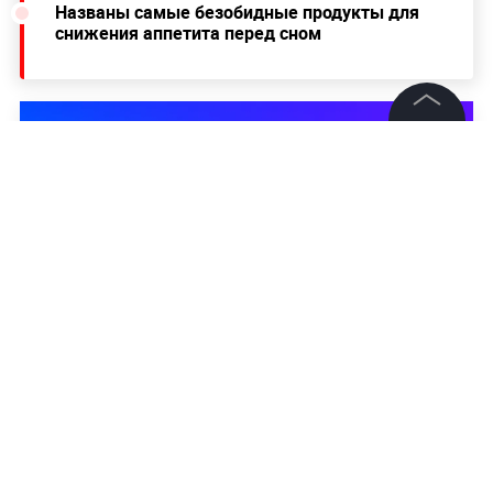
Названы самые безобидные продукты для
снижения аппетита перед сном
©
2026
News Media Holding.
Все права защищены
Информация
Контакты
Редакция
Правовая информация
Политика обработки персональных данных
Партнерам
RSS