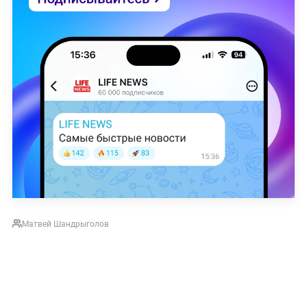
Матвей Шандрыголов