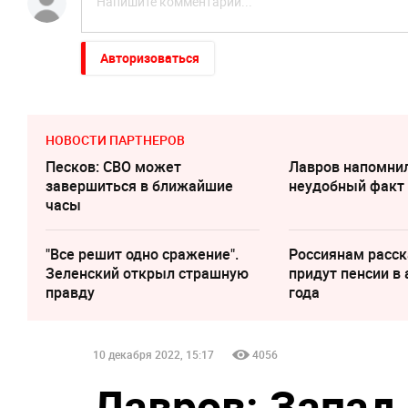
Авторизоваться
НОВОСТИ ПАРТНЕРОВ
Песков: СВО может
Лавров напомни
завершиться в ближайшие
неудобный факт 
часы
"Все решит одно сражение".
Россиянам расск
Зеленский открыл страшную
придут пенсии в 
правду
года
10 декабря 2022, 15:17
4056
Лавров: Запад