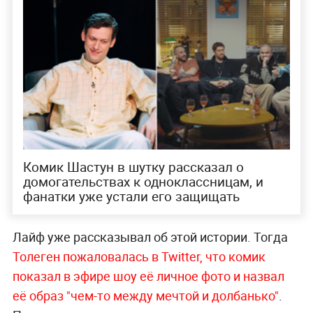
Комик Шастун в шутку рассказал о
домогательствах к одноклассницам, и
фанатки уже устали его защищать
Лайф уже рассказывал об этой истории. Тогда
Толеген пожаловалась в Twitter, что комик
показал в эфире шоу её личное фото и назвал
её образ "чем-то между мечтой и долбанько"
.