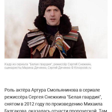
Кадр из сериала "Белая гвардия", режиссёр Сергей Снежкин,
сценаристы Марина Дяченко, Сергей Дяченко © Kinopoisk.ru
Роль актёра Артура Смольянинова в сериале
режиссёра Сергея Снежкина "Белая гвардия",
снятом в 2012 году по произведению Михаила
Булгакова, оказалась отчасти пророческой. Там