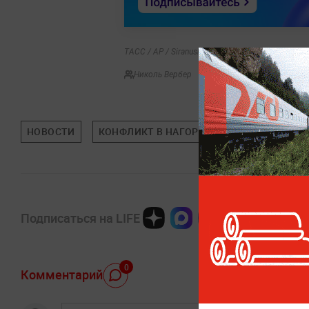
ТАСС / AP / Siranush Sargsyan
Николь Вербер
НОВОСТИ
КОНФЛИКТ В НАГОРНОМ КАРАБАХЕ
А
Подписаться на LIFE
0
Комментарий