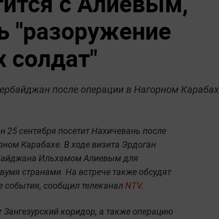
тится с Алиевым,
ь "разоружение
х солдат"
Азербайджан после операции в Нагорном Карабах
н 25 сентября посетит Нахичевань после
ном Карабахе. В ходе визита Эрдоган
рбайджана Ильхамом Алиевым для
умя странами. На встрече также обсудят
 события, сообщил телеканал
NTV
.
т Зангезурский коридор, а также операцию