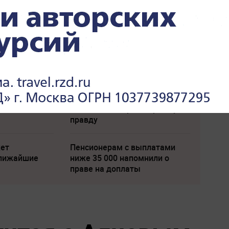
и удар". На
"Все решит одно сражение".
ись о войне с
Зеленский открыл страшную
правду
жет
Пенсионерам с выплатами
ближайшие
ниже 35 000 напомнили о
праве на доплаты