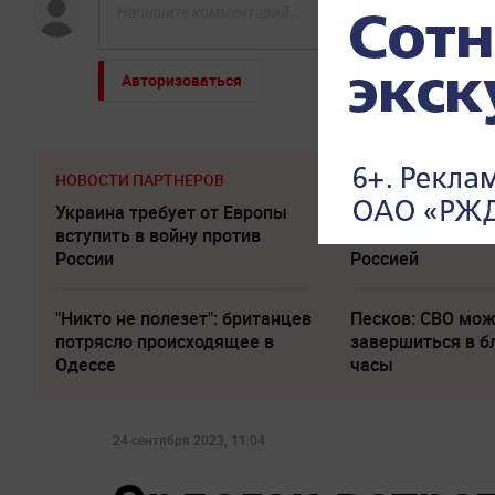
Авторизоваться
НОВОСТИ ПАРТНЕРОВ
Украина требует от Европы
"Придется нанест
вступить в войну против
Западе высказал
России
Россией
"Никто не полезет": британцев
Песков: СВО мо
потрясло происходящее в
завершиться в 
Одессе
часы
24 сентября 2023, 11:04