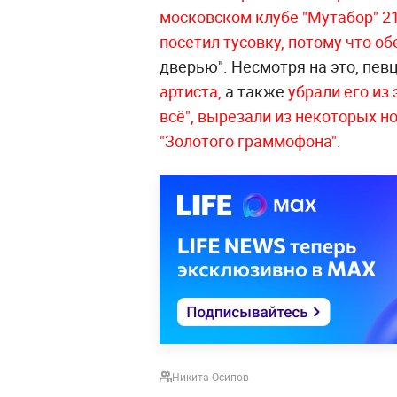
московском клубе "Мутабор" 21
посетил тусовку, потому что о
дверью". Несмотря на это, пев
артиста,
а также
убрали его из
всё"
, вырезали из некоторых н
"Золотого граммофона".
Никита Осипов