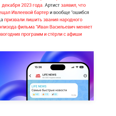
 декабря 2023 года.
Артист
заявил, что
бещал Ивлеевой бартер
и вообще "ошибся
ца
призвали лишить звания народного
 эпизода фильма "Иван Васильевич меняет
овогодних программ
и стёрли с афиши