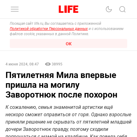
Посещая сайт life.ru, Вы соглашаетесь с приложенной
Политикой обработки Персональных данных
и с использованием
файлов cookie, указанных в данной Политике.
ОК
4 июня 2024, 08:47
38995
Пятилетняя Мила впервые
пришла на могилу
Заворотнюк после похорон
К сожалению, семья знаменитой артистки ещё
нескоро сможет оправиться от горя. Однако взрослые
приняли решение не скрывать от пятилетней младшей
дочери Заворотнюк правду, поэтому сходили
попрощаться с мамой на кладбище. Как повела себя