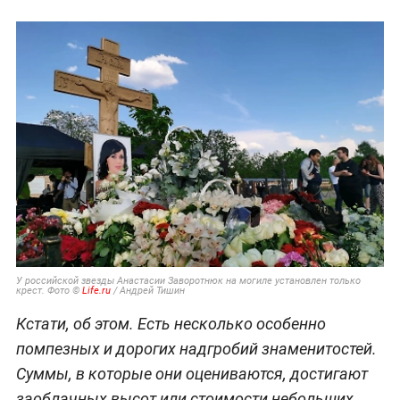
У российской звезды Анастасии Заворотнюк на могиле установлен только
крест. Фото ©
Life.ru
/ Андрей Тишин
Кстати, об этом. Есть несколько особенно
помпезных и дорогих надгробий знаменитостей.
Суммы, в которые они оцениваются, достигают
заоблачных высот или стоимости небольших