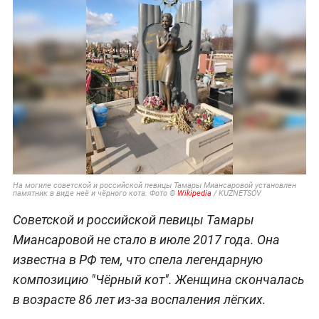
На могиле советской и российской певицы Тамары Миансаровой установлен
памятник в виде неё и чёрного кота. Фото ©
Wikipedia
/ KUZNETSOV
Советской и российской певицы Тамары
Миансаровой не стало в июле 2017 года. Она
известна в РФ тем, что спела легендарную
композицию "Чёрный кот". Женщина скончалась
в возрасте 86 лет из-за воспаления лёгких.