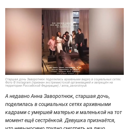
Старшая дочь Заворотнюк поделилась архивными видео в социальных сетях.
Фото © Instagram (признан экстремистской организацией и запрещён на
территории Российской Федерации) / anna_zavorotnyuk
А недавно Анна Заворотнюк, старшая дочь,
поделилась в социальных сетях архивными
кадрами с умершей матерью и маленькой на тот
момент ещё сестрёнкой. Девушка признаётся,
что невыносимо трудно смотреть на лицо