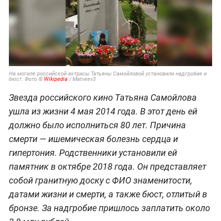
На могиле российской актрисы Татьяны Самойловой установили надгробие и
бюст. Фото ©
Wikipedia
/ Matveev3
Звезда российского кино Татьяна Самойлова
ушла из жизни 4 мая 2014 года. В этот день ей
должно было исполниться 80 лет. Причина
смерти — ишемическая болезнь сердца и
гипертония. Родственники установили ей
памятник в октябре 2018 года. Он представляет
собой гранитную доску с ФИО знаменитости,
датами жизни и смерти, а также бюст, отлитый в
бронзе. За надгробие пришлось заплатить около