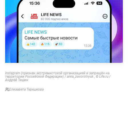
Instagram (признан экстремистской организацией и запрещён на
территории Российской Федерации) / anna_zavorotnyuk , © Life.ru /
Андрей Тишин
Елизавета Терешкова