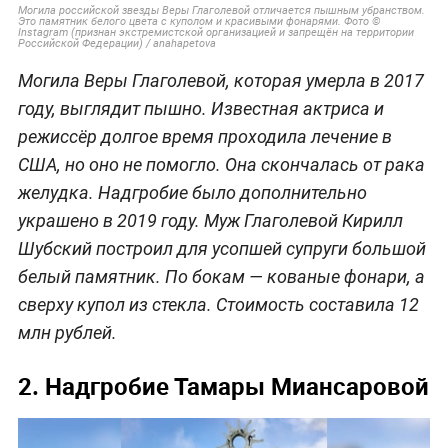
Могила российской звезды Веры Глаголевой отличается пышным убранством.
Это памятник белого цвета с куполом и красивыми фонарями. Фото ©
Instagram (признан экстремистской организацией и запрещён на территории
Российской Федерации) / anahapetova
Могила Веры Глаголевой, которая умерла в 2017
году, выглядит пышно. Известная актриса и
режиссёр долгое время проходила лечение в
США, но оно не помогло. Она скончалась от рака
желудка. Надгробие было дополнительно
украшено в 2019 году. Муж Глаголевой Кирилл
Шубский построил для усопшей супруги большой
белый памятник. По бокам — кованые фонари, а
сверху купол из стекла. Стоимость составила 12
млн рублей.
2. Надгробие Тамары Миансаровой