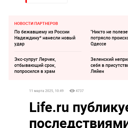
НОВОСТИ ПАРТНЕРОВ
По бежавшему из России
"Никто не полезе
Надеждину* нанесли новый
потрясло происх
удар
Одессе
Экс-супруг Лерчек,
Зеленский непри
отбывающий срок,
cебя в присутств
попросился в храм
Ляйен
11 марта 2025, 10:49
4737
Life.ru публику
последствиями