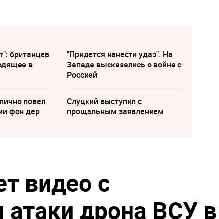
т": британцев
"Придется нанести удар". На
одящее в
Западе высказались о войне с
Россией
лично повел
Слуцкий выступил с
ии фон дер
прощальным заявлением
ет видео с
 атаки дрона ВСУ в