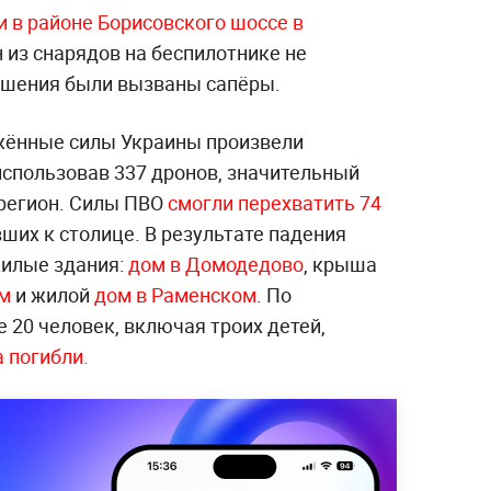
и в районе Борисовского шоссе в
 из снарядов на беспилотнике не
рушения были вызваны сапёры.
жённые силы Украины произвели
использовав 337 дронов, значительный
регион. Силы ПВО
смогли перехватить 74
вших к столице. В результате падения
жилые здания:
дом в Домодедово
, крыша
ом
и жилой
дом в Раменском
. По
 20 человек, включая троих детей,
 погибли.