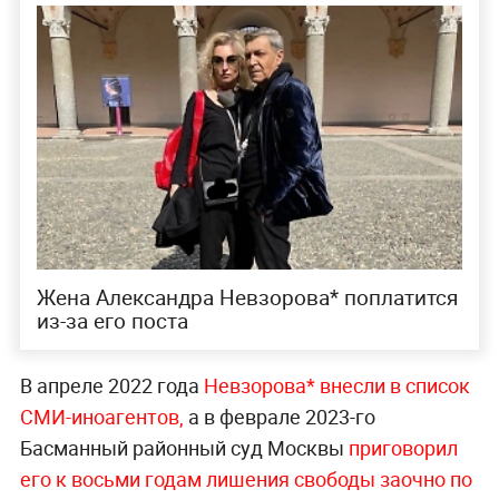
Жена Александра Невзорова* поплатится
из-за его поста
В апреле 2022 года
Невзорова* внесли в список
СМИ-иноагентов,
а в феврале 2023-го
Басманный районный суд Москвы
приговорил
его к восьми годам лишения свободы заочно по