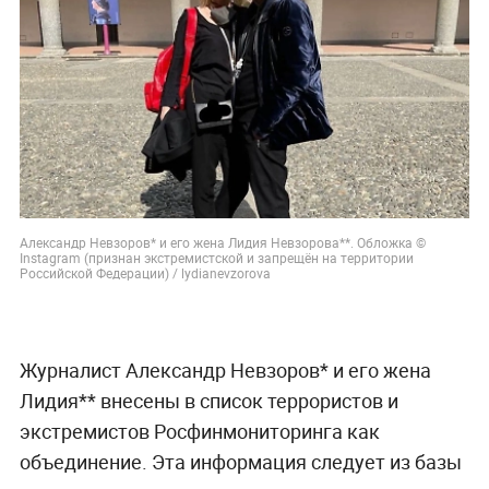
Александр Невзоров* и его жена Лидия Невзорова**. Обложка ©
Instagram (признан экстремистской и запрещён на территории
Российской Федерации) / lydianevzorova
Журналист Александр Невзоров* и его жена
Лидия** внесены в список террористов и
экстремистов Росфинмониторинга как
объединение. Эта информация следует из базы