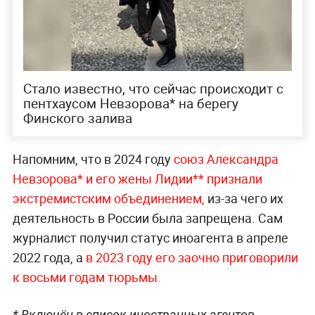
Стало известно, что сейчас происходит с
пентхаусом Невзорова* на берегу
Финского залива
Напомним, что в 2024 году
союз Александра
Невзорова* и его жены Лидии** признали
экстремистским объединением,
из-за чего их
деятельность в России была запрещена. Сам
журналист получил статус иноагента в апреле
2022 года, а
в 2023 году его заочно приговорили
к восьми годам тюрьмы.
* Включён в список иностранных агентов