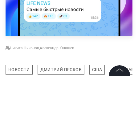
Никита Никонов
,
Александр Юнашев
НОВОСТИ
ДМИТРИЙ ПЕСКОВ
США
МИРОВАЯ 
©
2026
News Media Holding.
Все права защищены
Подписаться на LIFE
Информация
0
Комментарий
Контакты
Редакция