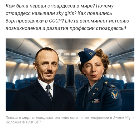
Кем была первая стюардесса в мире? Почему
стюардесс называли sky girls? Как появились
бортпроводники в СССР? Life.ru вспоминает историю
возникновения и развития профессии стюардессы!
Первая в мире стюардесса: история появления профессии и Эллен Чёрч.
Обложка © Chat GPT