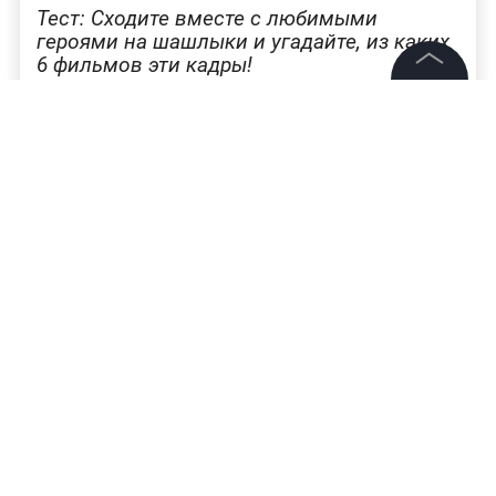
Тест: Сходите вместе с любимыми
героями на шашлыки и угадайте, из каких
6 фильмов эти кадры!
©
2026
News Media Holding.
Все права защищены
Читайте ещё:
Тест: Зумер узнает разве что «Докторскую»,
Информация
а гражданин СССР без труда определит все 6
видов колбасы
Контакты
Редакция
Кроссворд по «Сказке о рыбаке и рыбке»:
Только столбовые дворяне разгадают все 7
Правовая информация
слов!
Политика обработки персональных данных
Тест: Отличите симптомы хантавируса от
Партнерам
CoViD-19! Проверьте, насколько вы в теме
RSS
Жанры и форматы