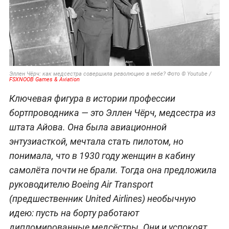
Эллен Чёрч: как медсестра совершила революцию в небе? Фото © Youtube /
FSXNOOB Games & Aviation
Ключевая фигура в истории профессии
бортпроводника — это Эллен Чёрч, медсестра из
штата Айова. Она была авиационной
энтузиасткой, мечтала стать пилотом, но
понимала, что в 1930 году женщин в кабину
самолёта почти не брали. Тогда она предложила
руководителю Boeing Air Transport
(предшественник United Airlines) необычную
идею: пусть на борту работают
дипломированные медсёстры. Они и успокоят