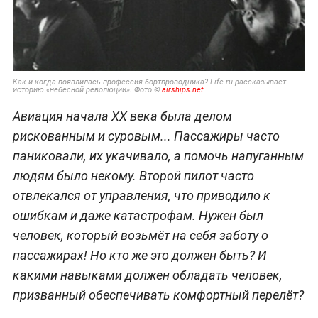
Как и когда появлилась профессия бортпроводника? Life.ru рассказывает
историю «небесной революции». Фото ©
airships.net
Авиация начала XX века была делом
рискованным и суровым... Пассажиры часто
паниковали, их укачивало, а помочь напуганным
людям было некому. Второй пилот часто
отвлекался от управления, что приводило к
ошибкам и даже катастрофам. Нужен был
человек, который возьмёт на себя заботу о
пассажирах! Но кто же это должен быть? И
какими навыками должен обладать человек,
призванный обеспечивать комфортный перелёт?