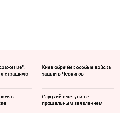
сражение".
Киев обречён: особые войска
ыл страшную
зашли в Чернигов
лась в
Слуцкий выступил с
сле
прощальным заявлением