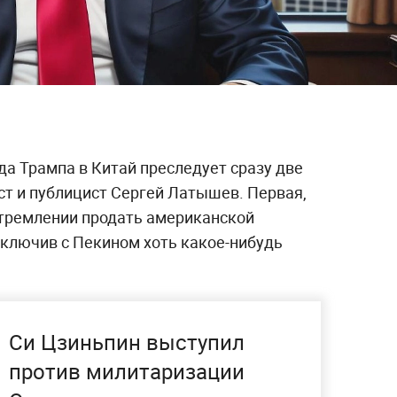
а Трампа в Китай преследует сразу две
ст и публицист Сергей Латышев. Первая,
 стремлении продать американской
ключив с Пекином хоть какое-нибудь
Си Цзиньпин выступил
против милитаризации