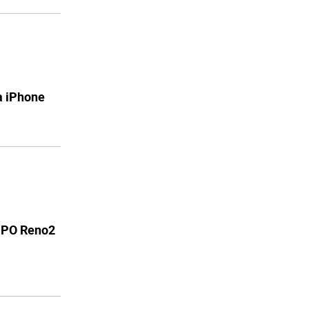
а iPhone
PPO Reno2