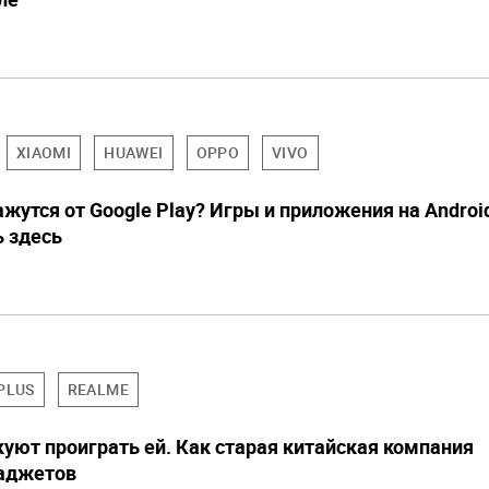
XIAOMI
HUAWEI
OPPO
VIVO
ажутся от Google Play? Игры и приложения на Androi
 здесь
PLUS
REALME
куют проиграть ей. Как старая китайская компания
гаджетов