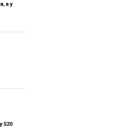
, а у
y S20