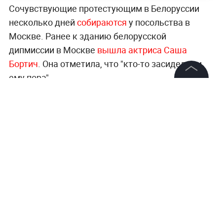
Сочувствующие протестующим в Белоруссии
несколько дней
собираются
у посольства в
Москве. Ранее к зданию белорусской
дипмиссии в Москве
вышла актриса Саша
Бортич
. Она отметила, что "кто-то засиделся и
ему пора".
©
2026
News Media Holding.
Все права защищены
Информация
Контакты
Редакция
Правовая информация
Политика обработки персональных данных
Партнерам