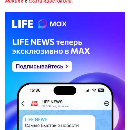
макаки
и
ската-хвостокола
.