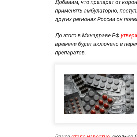
Добавим, что препарат от коро
применять амбулаторно, поступи
других регионах России он появ
До этого в Минздраве РФ
утвер
времени будет включено в пер
препаратов.
Ранее
стало известно
, сколько 