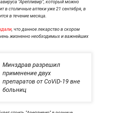
навируса "Арепливир", который можно
т в столичные аптеки уже 21 сентября, в
ится в течение месяца.
ждали
, что данное лекарство в скором
ечень жизненно необходимых и важнейших
Минздрав разрешил
применение двух
препаратов от CoViD-19 вне
больниц
будет стоить "Арепливир" в рознице.