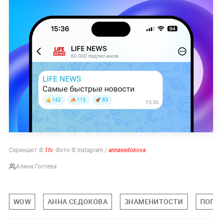
Скриншот ©
1tv
. Фото © Instagram /
annasedokova
Алина Гостева
WOW
АННА СЕДОКОВА
ЗНАМЕНИТОСТИ
ПОП-