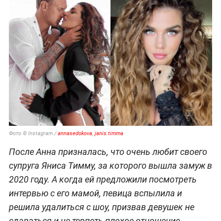
Фото © Instagram /
annasedokova
,
janis.timma
После Анна призналась, что очень любит своего
супруга Яниса Тимму, за которого вышла замуж в
2020 году. А когда ей предложили посмотреть
интервью с его мамой, певица вспылила и
решила удалиться с шоу, призвав девушек не
сдаваться и не терпеть плохое отношение.