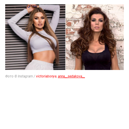
Фото © Instagram /
victoriabonya
,
anna__sedakova__