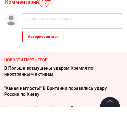
Комментарий
Авторизоваться
НОВОСТИ ПАРТНЕРОВ
В Польше возмущены ударом Кремля по
иностранным активам
"Какая наглость!" В Британии поразились удару
России по Киеву
Катастрофа в Киеве: Зеленский уже покинул Украину
©
2026
News Media Holding.
Все права защищены
"Придется нанести удар". На Западе высказались о