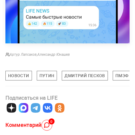
Артур Лапсаков
,
Александр Юнашев