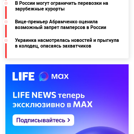
"Причём чётко переходя рубеж дня рождения —
18 лет. Мы это в статистике, к сожалению,
видим, особенно у мальчиков", —
поведал глава
Минздрава.
Ранее Лайф рассказывал, как
учёные при
помощи овец раскрыли тайну долголетия
.
Читайте ещё:
В России могут ограничить перевозки на
зарубежные курорты
Вице-премьер Абрамченко оценила
возможный запрет памперсов в России
Украинка насмотрелась новостей и прыгнула