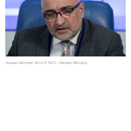
Эльман Мехтиев. Фото © ТАСС / Михаил Метцель