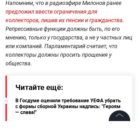
Напомним, что в радиоэфире Милонов ранее
предложил ввести ограничения для
коллекторов, лишив их пенсии и гражданства
.
Репрессивные функции должны быть, по его
мнению, только у государства, а не у частных лиц
или компаний. Парламентарий считает, что
коллекторы должны просить прощения у
общества.
Читайте ещё:
В Госдуме оценили требование УЕФА убрать
с формы сборной Украины надпись: "Героям
— слава!"
Россиянам рассказали, как посмотреть
©
2026
News Media Holding.
солнечное затмение и не ослепнуть
Все права защищены