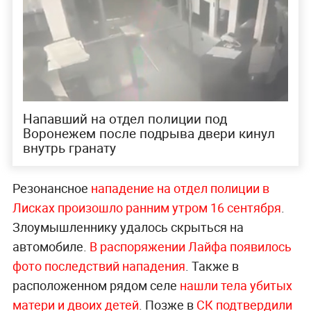
Напавший на отдел полиции под
Воронежем после подрыва двери кинул
внутрь гранату
Резонансное
нападение на отдел полиции в
Лисках произошло ранним утром 16 сентября
.
Злоумышленнику удалось скрыться на
автомобиле.
В распоряжении Лайфа появилось
фото последствий нападения
. Также в
расположенном рядом селе
нашли тела убитых
матери и двоих детей
. Позже в
СК подтвердили