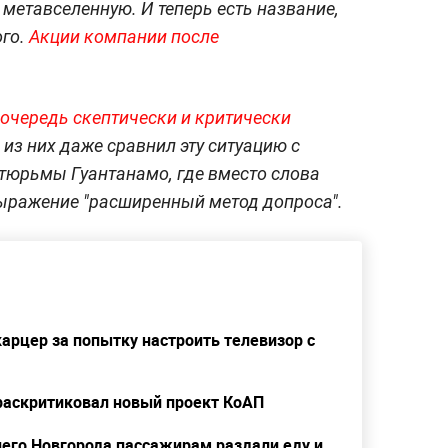
метавселенную. И теперь есть название,
ого.
Акции компании после
очередь скептически и критически
н из них даже сравнил эту ситуацию с
тюрьмы Гуантанамо, где вместо слова
выражение "расширенный метод допроса".
арцер за попытку настроить телевизор с
раскритиковал новый проект КоАП
его Новгорода пассажирам раздали еду и