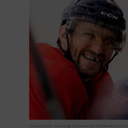
Коллаж © LIFE. Александр Овечкин и Матчей Мичков © Instag