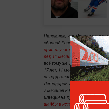
Напомним, что Мичков стал са
сборной России по хоккею и все
принял участие в матче Кубка 
лет, 11 месяцев и двух дней
. До
всё тому же Овечкину, сыгравш
17 лет, 11 месяцев и 15 дней. 
рекорд отечественного хоккея,
Легендарный вратарь впервые с
7 месяцев и 8 дней. Помимо это
Швеции на Кубке Карьяла,
стал
шайбы в истории сборной Росси