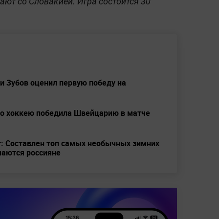
ют со Словакией. Игра состоится 30
и Зубов оценил первую победу на
по хоккею победила Швейцарию в матче
г: Составлен топ самых необычных зимних
маются россияне