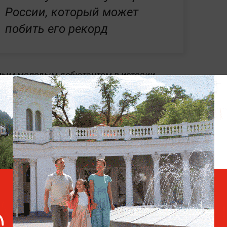
России, который может
побить его рекорд
мым молодым дебютантом в истории
го отечественного хоккея в целом. Он
Карьяла против Финляндии в возрасте 16
 этого рекорд сборной России принадлежал
ему за национальную команду в возрасте
Кроме того, Мичков побил абсолютный
 принадлежавший Владиславу Третьяку.
ыграл за сборную СССР в возрасте 17 лет,
го Мичков, отличившись в матче против
 самым молодым автором заброшенной
и по хоккею
. Он сделал это в возрасте 16