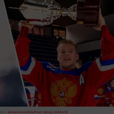
ram /
aleksandrovechkinofficial
,
matvey_michkov39