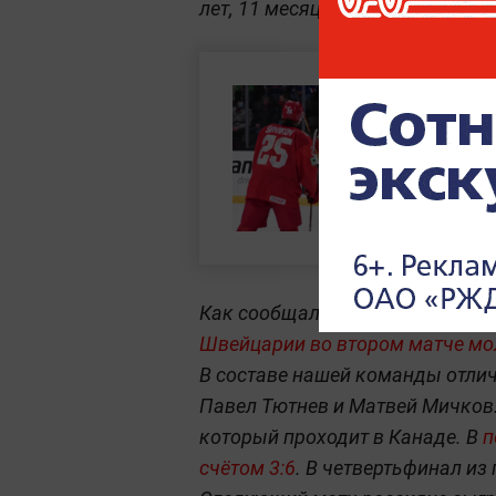
лет, 11 месяцев и четырёх дней
Как сообщал Лайф,
молодёжная
Швейцарии во втором матче мо
В составе нашей команды отли
Павел Тютнев и Матвей Мичков.
который проходит в Канаде. В
п
счётом 3:6
. В четвертьфинал из