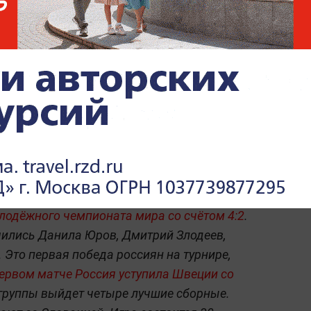
, также превзойдя достижение Овечкина.
Главный тренер сборной
России Зубов оценил
первую победу на МЧМ-2022
по хоккею
 сборная России обыграла команду
лодёжного чемпионата мира со счётом 4:2
.
чились Данила Юров, Дмитрий Злодеев,
 Это первая победа россиян на турнире,
ервом матче Россия уступила Швеции со
 группы выйдет четыре лучшие сборные.