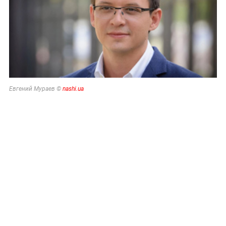
Евгений Мураев ©
nashi.ua