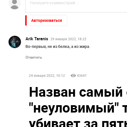
Авторизоваться
Arik Taranis
29 января 2022, 18:22
Во-первых, не из белка, а из жира.
Ответить
24 января 2022, 10:12
43641
Назван самый
"неуловимый" 
убивает за пят