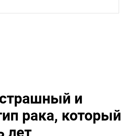
 страшный и
тип рака, который
ь лет