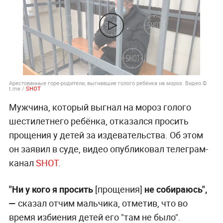
Арестованные горе-родители, выгнавшие голого ребёнка на мороз. Видео ©
t.me /
SHOT
Мужчина, который выгнал на мороз голого
шестилетнего ребёнка, отказался просить
прощения у детей за издевательства. Об этом
он заявил в суде, видео опубликовал телеграм-
канал
SHOT
.
"Ни у кого я просить
[прощения]
не собираюсь",
—
сказал отчим мальчика, отметив, что во
время избиения детей его "там не было".