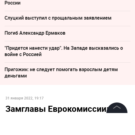
России
Слуцкий выступил с прощальным заявлением
Погиб Александр Ермаков
"Придется нанести удар". На Западе высказались о
войне с Россией
Пригожин: не следует помогать взрослым детям
деньгами
31 января 2022, 19:17
Замглавы Еврокомиссии:
"Северный поток – 2" не
©
2026
News Media Holding.
соответствует
Все права защищены