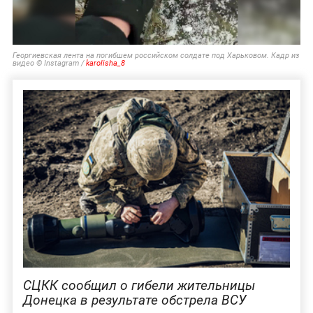
Георгиевская лента на погибшем российском солдате под Харьковом. Кадр из
видео © Instagram /
karolisha_8
СЦКК сообщил о гибели жительницы
Донецка в результате обстрела ВСУ