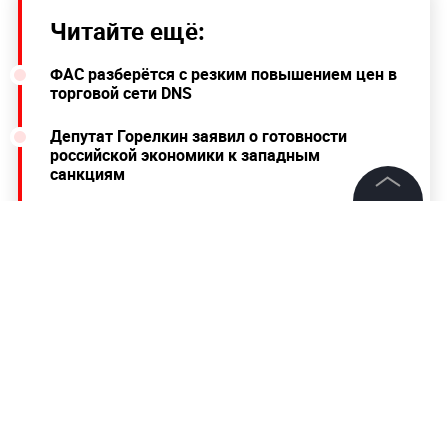
Читайте ещё:
ФАС разберётся с резким повышением цен в
торговой сети DNS
Депутат Горелкин заявил о готовности
российской экономики к западным
санкциям
Кремль: Си Цзиньпин с уважением
©
2026
News Media Holding.
высказался о действиях РФ на Украине
Все права защищены
Информация
Контакты
Редакция
Правовая информация