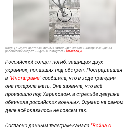
Кадры с места обстрела мирных жительниц Украины, которых защищал
российский солдат. Видео © Instagram /
karolisha_8
Российский солдат погиб, защищая двух
украинок, попавших под обстрел. Пострадавшая
в
"Инстаграме"
сообщила, что в ходе трагедии
она потеряла мать. Она заявила, что всё
произошло под Харьковом, в стрельбе девушка
обвинила российских военных. Однако на самом
деле всё оказалось не совсем так.
Согласно данным телеграм-канала
"Война с