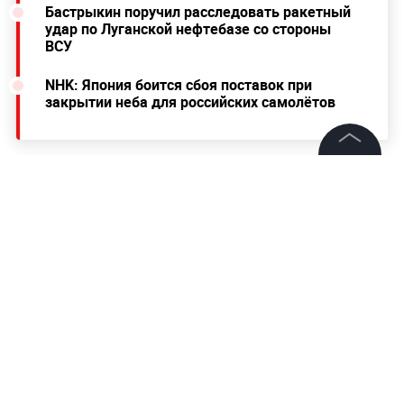
Бастрыкин поручил расследовать ракетный
удар по Луганской нефтебазе со стороны
ВСУ
NHK: Япония боится сбоя поставок при
закрытии неба для российских самолётов
©
2026
News Media Holding.
Все права защищены
Информация
Контакты
Редакция
Правовая информация
Политика обработки персональных данных