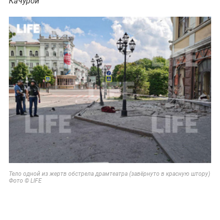
Качурой
Тело одной из жертв обстрела драмтеатра (завёрнуто в красную штору)
Фото © LIFE