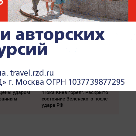
еве:
По бежавшему из России
окинул
Надеждину* нанесли новый
удар
щены ударом
"Пока Киев горел". Раскрыто
транным
состояние Зеленского после
удара РФ