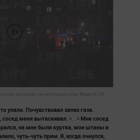
ся газ, рассказал, как его спасал сосед. Видео © LIFE
то упало. Почувствовал запах газа.
у, сосед меня вытаскивал.
<...>
Мне сосед
рался, на мне были куртка, мои штаны и
лило, чуть-чуть прям. Я, когда очнулся,