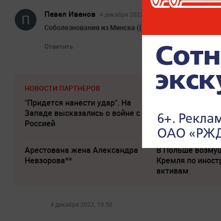
Павел Иванов
4 декабря 2022, 19:52
Соболезнования из Минска ((((((((
Ответить
НОВОСТИ ПАРТНЕРОВ
"Придется нанести удар". На
Катастрофа в Ки
Западе высказались о войне с
Зеленский уже п
Россией
Украину
Арестована жена Александра
В Польше возму
Невзорова**
Кремля по инос
активам
4 декабря 2022, 18:50