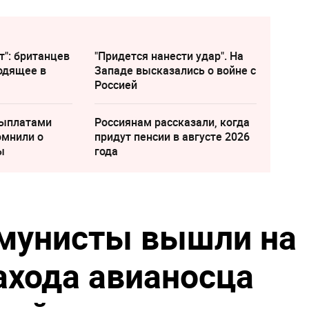
т": британцев
"Придется нанести удар". На
одящее в
Западе высказались о войне с
Россией
выплатами
Россиянам рассказали, когда
омнили о
придут пенсии в августе 2026
ы
года
ммунисты вышли на
ахода авианосца