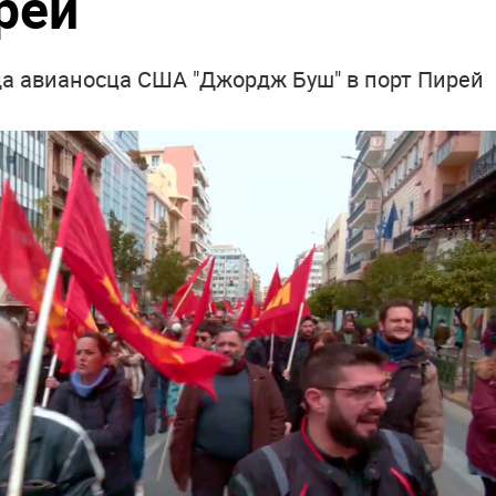
рей
да авианосца США "Джордж Буш" в порт Пирей