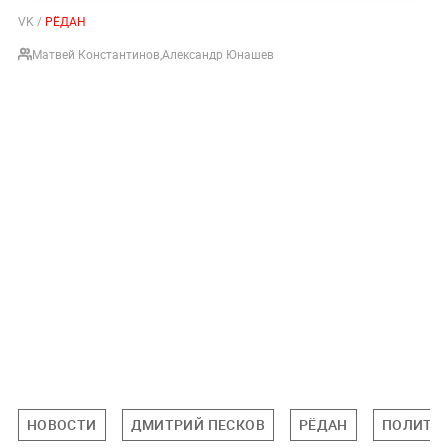
VK /
РЁДАН
Матвей Константинов
,
Александр Юнашев
НОВОСТИ
ДМИТРИЙ ПЕСКОВ
РЁДАН
ПОЛИТИ