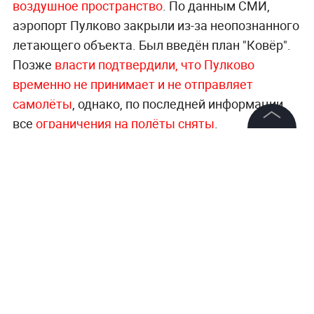
воздушное пространство
. По данным СМИ,
аэропорт Пулково закрыли из-за неопознанного
летающего объекта. Был введён план "Ковёр".
Позже
власти подтвердили, что Пулково
временно не принимает и не отправляет
самолёты
, однако, по последней информации,
все
ограничения на полёты сняты
.
©
2026
News Media Holding.
Все права защищены
Информация
Контакты
Редакция
Правовая информация
Политика обработки персональных данных