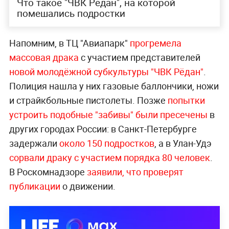
Что такое "ЧВК Рёдан", на которой
помешались подростки
Напомним, в ТЦ "Авиапарк"
прогремела
массовая драка
с участием представителей
новой молодёжной субкультуры "ЧВК Рёдан"
.
Полиция нашла у них газовые баллончики, ножи
и страйкбольные пистолеты. Позже
попытки
устроить подобные "забивы" были пресечены
в
других городах России: в Санкт-Петербурге
задержали
около 150 подростков
, а в Улан-Удэ
сорвали драку с участием порядка 80 человек
.
В Роскомнадзоре
заявили, что проверят
публикации
о движении.