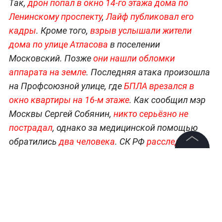
Так,
дрон попал в окно 14-го этажа дома по
Ленинскому проспекту
,
Лайф публиковал его
кадры
. Кроме того,
взрыв услышали жители
дома по улице Атласова
в поселении
Московский. Позже
они нашли обломки
аппарата на земле
. Последняя атака произошла
на Профсоюзной улице, где
БПЛА врезался в
окно квартиры на 16-м этаже
. Как сообщил мэр
Москвы Сергей Собянин,
никто серьёзно не
пострадал
, однако за медицинской помощью
обратились
два человека
. СК РФ
расследует
факты падения беспилотников
.
©
2026
News Media Holding.
Все права защищены
Информация