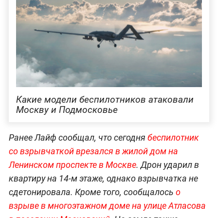
Какие модели беспилотников атаковали
Москву и Подмосковье
Ранее Лайф сообщал, что сегодня
беспилотник
со взрывчаткой врезался в жилой дом на
Ленинском проспекте в Москве
. Дрон ударил в
квартиру на 14-м этаже, однако взрывчатка не
сдетонировала. Кроме того, сообщалось
о
взрыве в м
ногоэтажном доме на улице
Атласова