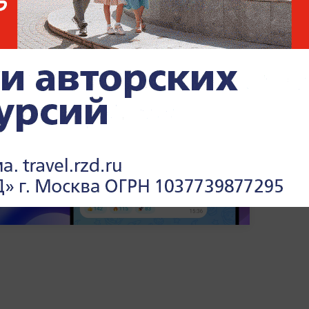
лимпситистрой" Александр Фомин,
чья
льные работы в Мариуполе. СМИ писали,
зятки составляет около 1,2 миллиарда