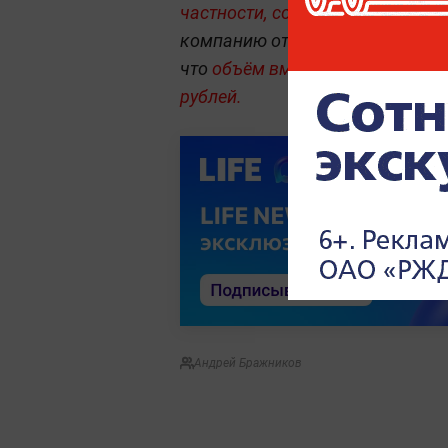
частности, совладелец ООО "О
компанию отвечала за строите
что
объём вменяемой Иванову в
рублей.
Андрей Бражников