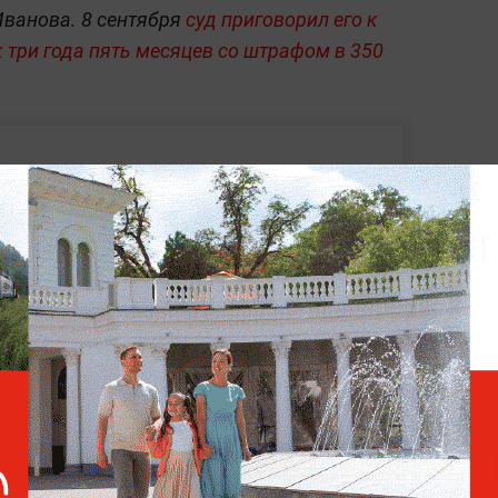
ванова. 8 сентября
суд приговорил его к
 три года пять месяцев со штрафом в 350
Как приятель замминистра
Иванова курировал военные
стройки и делил бизнес с
его женой
жали 24 апреля
прямо на рабочем месте.
зревают в коррупции.
Все
активы и
о военного чиновника арестованы,
он
СИЗО отправились другие фигуранты —
в