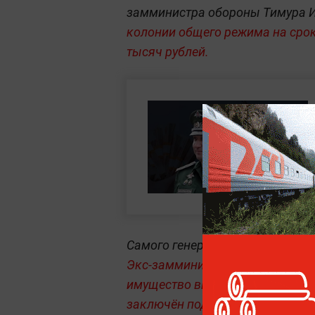
замминистра обороны Тимура И
колонии общего режима на срок
тысяч рублей.
Самого генерала
Иванова задер
Экс-замминистра обороны подо
имущество высокопоставленног
заключён под стражу.
Также в 