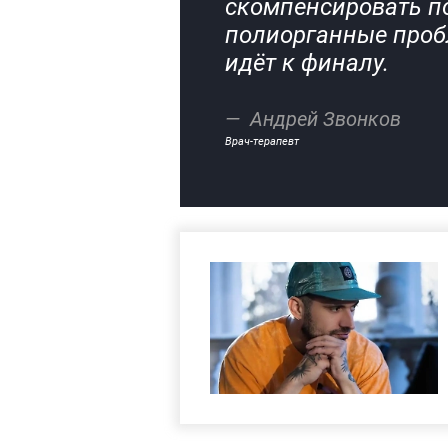
скомпенсировать п
полиорганные пробл
идёт к финалу.
Андрей Звонков
Врач-терапевт