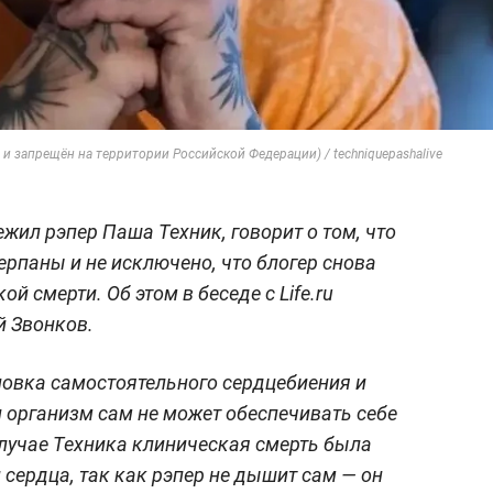
и запрещён на территории Российской Федерации) / techniquepashalive
жил рэпер Паша Техник, говорит о том, что
ерпаны и не исключено, что блогер снова
й смерти. Об этом в беседе с Life.ru
й Звонков.
новка самостоятельного сердцебиения и
и организм сам не может обеспечивать себе
случае Техника клиническая смерть была
сердца, так как рэпер не дышит сам — он