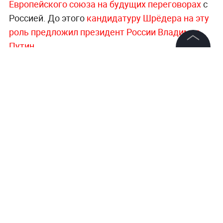
Европейского союза на будущих переговорах
с
Россией. До этого
кандидатуру Шрёдера на эту
роль предложил президент России Владимир
Путин.
©
2026
News Media Holding.
Все права защищены
Больше актуальных событий в режиме
реального времени —
читайте в разделе
«Последние новости» на Life.ru
.
Информация
Контакты
Редакция
Правовая информация
Политика обработки персональных данных
Партнерам
RSS