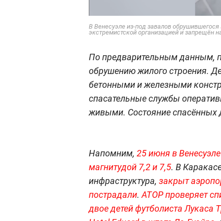
В Венесуэле из-под завалов обрушившегося 
экстремистской организацией и запрещён на 
По предварительным данным, п
обрушению жилого строения. Д
бетонными и железными констр
спасательные службы оперативн
живыми. Состояние спасённых д
Напомним,
25 июня в Венесуэл
магнитудой 7,2 и 7,5
. В Каракас
инфраструктура,
закрыт аэропо
пострадали
.
АТОР проверяет сп
двое детей футболиста Лукаса 