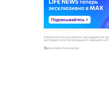
В Венесуэле из-под завалов обрушившегося зд
экстремистской организацией и запрещён на те
Анастасия Никонорова