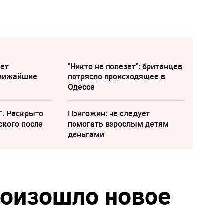
жет
"Никто не полезет": британцев
ближайшие
потрясло происходящее в
Одессе
". Раскрыто
Пригожин: не следует
ского после
помогать взрослым детям
деньгами
роизошло новое