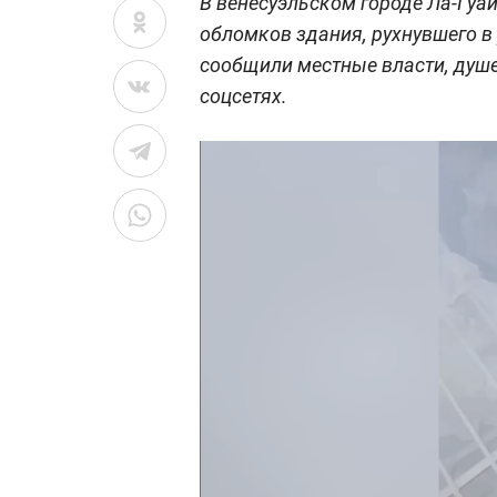
В венесуэльском городе Ла-Гуай
обломков здания, рухнувшего в 
сообщили местные власти, душ
соцсетях.