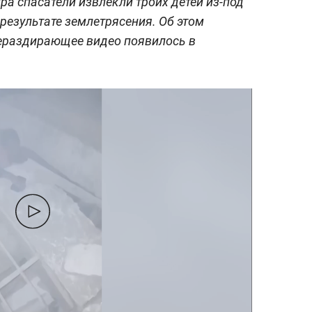
ра спасатели извлекли троих детей из-под
результате землетрясения. Об этом
ераздирающее видео появилось в