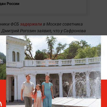
дан России
дники ФСБ
задержали
в Москве советника
 Дмитрий Рогозин заявил, что у Сафронова
ормации. Он занял свой пост всего около
о занимался журналистской деятельностью.
а месяца
, вину он
не признал
. Защита
.