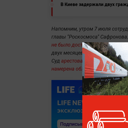
В Киеве задержали двух граж
Напомним, утром 7 июля сотру
главы "Роскосмоса" Сафронова.
не было доступа
к закрытой инф
двух месяцев назад, а до этог
Суд
арестовал Сафронова на дв
намерена обжаловать
его арест