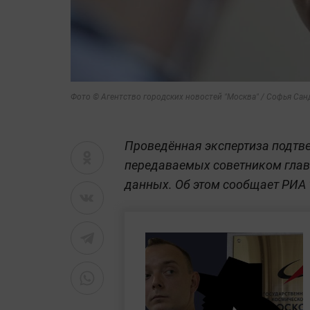
Фото © Агентство городских новостей "Москва" / Софья Сан
Проведённая экспертиза подтв
передаваемых советником гла
данных. Об этом сообщает РИА