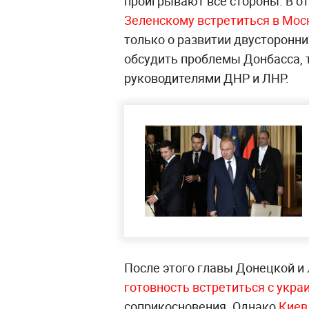
проигрывают все стороны. В о
Зеленскому встретиться в Мос
только о развитии двусторонни
обсудить проблемы Донбасса, т
руководителями ДНР и ЛНР.
После этого главы Донецкой и
готовность встретиться с укр
соприкосновения. Однако
Киев 