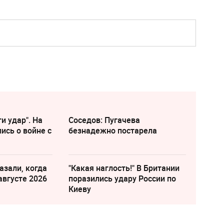
и удар". На
Соседов: Пугачева
ись о войне с
безнадежно постарела
азали, когда
"Какая наглость!" В Британии
августе 2026
поразились удару России по
Киеву