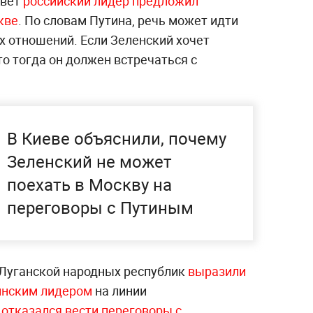
твет
российский лидер предложил
кве
. По словам Путина, речь может идти
х отношений. Если Зеленский хочет
о тогда он должен встречаться с
В Киеве объяснили, почему
Зеленский не может
поехать в Москву на
переговоры с Путиным
 Луганской народных республик
выразили
аинским лидером
на линии
отказался вести переговоры с