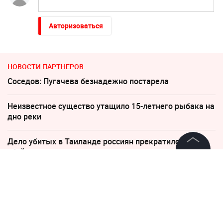
Авторизоваться
НОВОСТИ ПАРТНЕРОВ
Соседов: Пугачева безнадежно постарела
Неизвестное существо утащило 15-летнего рыбака на
дно реки
Дело убитых в Таиланде россиян прекратило череду
убийств
©
2026
News Media Holding.
Все права защищены
"Никто не полезет": британцев потрясло
происходящее в Одессе
Информация
Пригожин: не следует помогать взрослым детям
деньгами