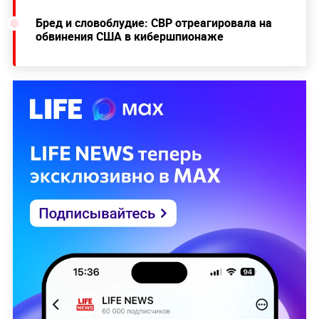
Бред и словоблудие: СВР отреагировала на
обвинения США в кибершпионаже