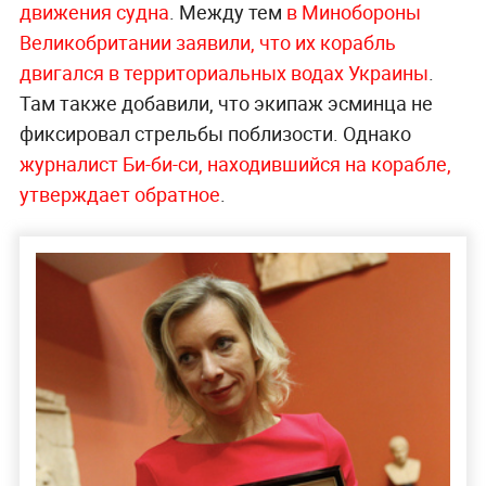
движения судна
. Между тем
в Минобороны
Великобритании заявили, что их корабль
двигался в территориальных водах Украины
.
Там также добавили, что экипаж эсминца не
фиксировал стрельбы поблизости. Однако
журналист Би-би-си, находившийся на корабле,
утверждает обратное
.